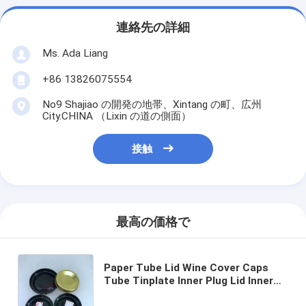
連絡先の詳細
Ms. Ada Liang
+86 13826075554
No9 Shajiao の開発の地帯、Xintang の町、広州
City.CHINA （Lixin の道の側面）
接触
最高の価格で
Paper Tube Lid Wine Cover Caps
Tube Tinplate Inner Plug Lid Inner
Lid Tinplate Inner Cover Cap For