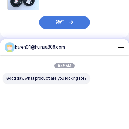
Paper Can Paper CANS Custom
Logo Metal
続行
karen01@huihua808.com
推薦されたプロダクト
6:49 AM
Good day, what product are you looking for?
Smartbud Weed ブリ
CMYK色EOEのマグロ
FDAの空の缶/
キ缶
の包装の食糧サイズ
の容易な開いた
65x30mmのための円
された漁業リン
形の小さい缶
の金属の錫食糧
ベストプライス
ベストプライス
ベストプラ