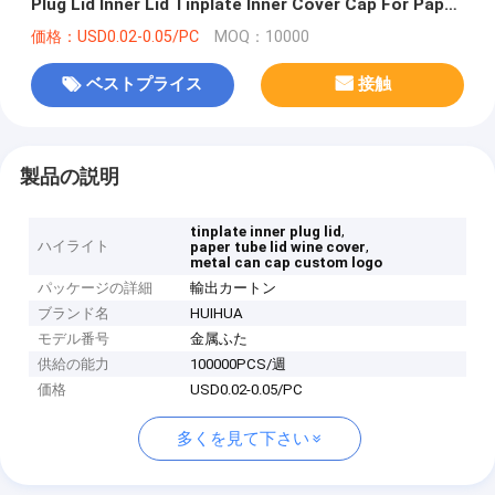
Plug Lid Inner Lid Tinplate Inner Cover Cap For Paper
Can Paper CANS Custom Logo Metal
価格：USD0.02-0.05/PC
MOQ：10000
ベストプライス
接触
製品の説明
,
tinplate inner plug lid
ハイライト
,
paper tube lid wine cover
metal can cap custom logo
パッケージの詳細
輸出カートン
ブランド名
HUIHUA
モデル番号
金属ふた
供給の能力
100000PCS/週
価格
USD0.02-0.05/PC
多くを見て下さい