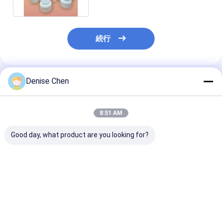
続行
Denise Chen
推薦されたプロダクト
8:51 AM
Good day, what product are you looking for?
テイクアウト用エコフ
パイプとフォーム付き
レストランと卸
レンドリーカスタム寿
のエコフレンドリーな
のためのスーシ
司ペーパーチューブプ
プッシュポップアップ
ーブパッケージ
ッシュポップ寿司パッ
寿司フードペーパーチ
ケージ
ューブキャニスターコ
ベストプライス
ベストプライス
ベストプラ
ンテナ、漏れなし、持