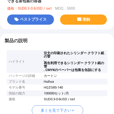
できる茶包装の容器
価格：SUD0.3-0.6USD / set
MOQ：5000
ベストプライス
接触
製品の説明
注文の印刷されたシリンダー クラフト紙
の管
,
ハイライト
再生利用できるシリンダー クラフト紙の
管
,
CMYKのペーパーは包装を缶詰にする
パッケージの詳細
カートン
ブランド名
Huihua
モデル番号
HQZG85-140
供給の能力
100000セット/月
価格
SUD0.3-0.6USD / set
多くを見て下さい