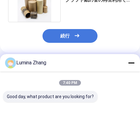
る茶包装の容器
続行
Lumina Zhang
推薦されたプロダクト
7:40 PM
Good day, what product are you looking for?
テイクアウト用エコフ
パイプとフォーム付き
レストランと卸
レンドリーカスタム寿
のエコフレンドリーな
のためのスーシ
司ペーパーチューブプ
プッシュポップアップ
ーブパッケージ
ッシュポップ寿司パッ
寿司フードペーパーチ