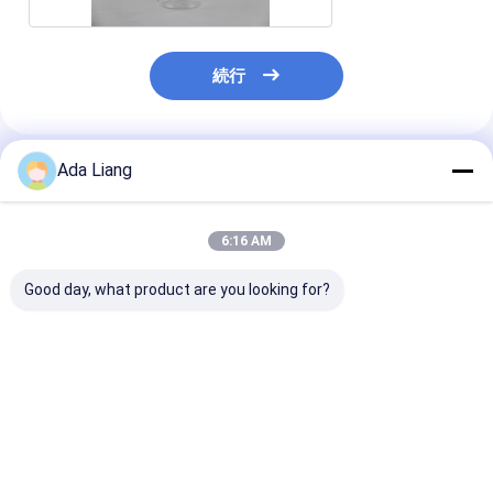
続行
Ada Liang
推薦されたプロダクト
6:16 AM
Good day, what product are you looking for?
2200ML 2600ML
HDPEボトル カルシウ
カシュー ナッ
New Style Custom
ムバレル 栄養補給品 瓶
の気密の 400m
Logo Food Grade
PET 食品用プラスチッ
とりのプラスチ
Plastic Milk Powder
ク
リンダー積み重
Can Plastic Cap with
な注文色ペット
ベストプライス
ベストプライス
ベストプラ
Scoop