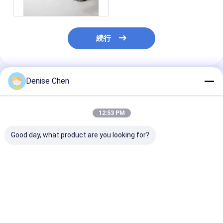
続行
Denise Chen
推薦されたプロダクト
12:53 PM
Good day, what product are you looking for?
350ml プラスチック飲
アルミ飲料缶
250ml PET
料缶
ュースとソフト
ク用、イージー
ン蓋付き
ベストプライス
ベストプライス
ベストプラ