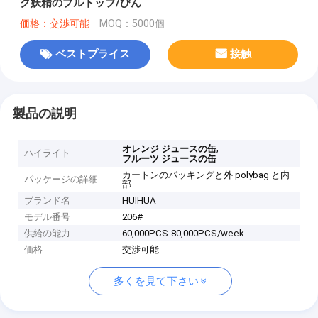
ク妖精のプルトップ/びん
価格：交渉可能
MOQ：5000個
ベストプライス
接触
製品の説明
,
オレンジ ジュースの缶
ハイライト
フルーツ ジュースの缶
カートンのパッキングと外 polybag と内
パッケージの詳細
部
ブランド名
HUIHUA
モデル番号
206#
供給の能力
60,000PCS-80,000PCS/week
価格
交渉可能
多くを見て下さい