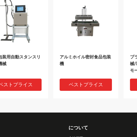
包装用自動スタンスリ
アルミホイル密封食品包装
プ
機械
機
械/
モ
14
ベストプライス
ベストプライス
について