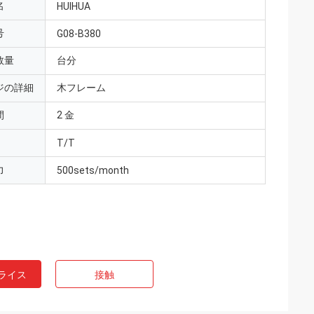
名
HUIHUA
号
G08-B380
数量
台分
ジの詳細
木フレーム
間
2 金
T/T
力
500sets/month
ライス
接触