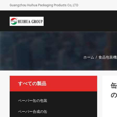
Guangzhou Huihua Packaging Products Co,.LTD
ホーム
/
食品包装機
すべての製品
缶
ペーパー缶の包装
ペーパー合成の缶