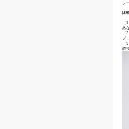
シ
比
（
あ
（
プ
（
教