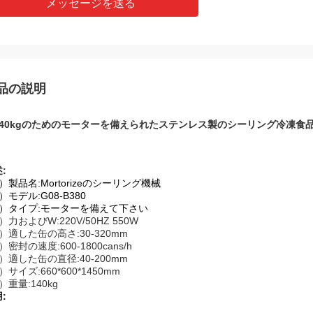
メッセージを送る
品の説明
140kgのためのモーターを備えられたステンレス製のシーリング冷凍食
:
1）製品名:Mortorizeのシーリング機械
）モデル:G08-B380
（3）タイプ:モーターを備えて下さい
）力およびW:220V/50HZ 550W
5）適した缶の高さ:30-320mm
）密封の速度:600-1800cans/h
7）適した缶の直径:40-200mm
）サイズ:660*600*1450mm
）重量:140kg
用
: