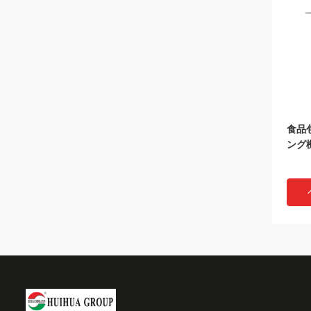
食品
ング