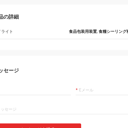
品の詳細
イライト
食品包装用装置
,
食糧シーリング
ッセージ
リンダの回避
ミシェ
ですとてもよくよいおよび私の破片
あなたとの良質の 360 の
今缶詰になります。 私は連絡する保
びよい協同。 ありがとう
。