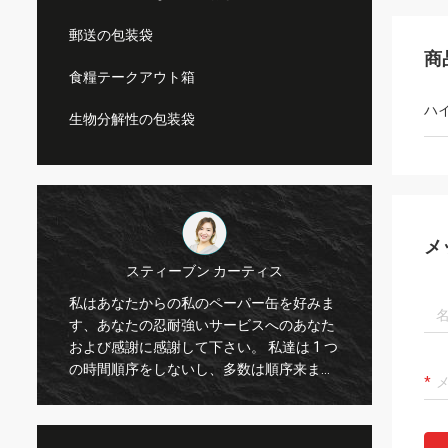
郵送の包装袋
商
食糧テークアウト箱
ハ
生物分解性の包装袋
メ
スティーブン カーティス
私はあなたからの私のペーパー缶を好みま
破片は
す、あなたの忍耐強いサービスへのあなた
販売法
および感謝に感謝して下さい。 私達は 1 つ
ちます
の時間順序をしないし、多数は順序来ま
す。