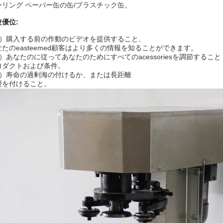
ーリング ペーパー缶の缶/プラスチック缶。
較優位:
1）購入する前の作動のビデオを提供すること、
なたのeasteemed顧客はより多くの情報を知ることができます。
2）あなたのに従ってあなたのためにすべてのacessoriesを調節すること
ロダクトおよび条件。
3）寿命の過剰海の付けるか、または長距離
授を付けること。