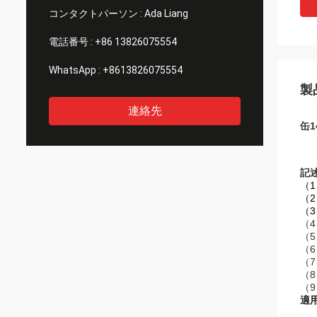
コンタクトパーソン :
Ada Liang
電話番号 :
+86 13826075554
WhatsApp :
+8613826075554
製
連絡先
缶
記述
（
（2
（4
（
（6
（
（8
（9
適