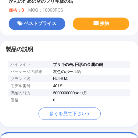
かんのための空のブリキ板の缶
価格：0
MOQ：10000PCS
ベストプライス
接触
製品の説明
ハイライト
,
ブリキの缶
円形の金属の錫
パッケージの詳細
灰色のボール紙
ブランド名
HUIHUA
モデル番号
401#
供給の能力
5000000000pcs/月
価格
0
多くを見て下さい