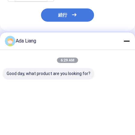
続行
Ada Liang
推薦されたプロダクト
6:29 AM
Good day, what product are you looking for?
Smartbud Weed ブリ
Paper Tube Lid Wine
CMYK色EOE
キ缶
Cover Caps Tube
の包装の食糧サ
Tinplate Inner Plug
65x30mmの
Lid Inner Lid
形の小さい缶
Tinplate Inner Cover
ベストプライス
ベストプライス
ベストプラ
Cap For Paper Can
Paper CANS Custom
Logo Metal