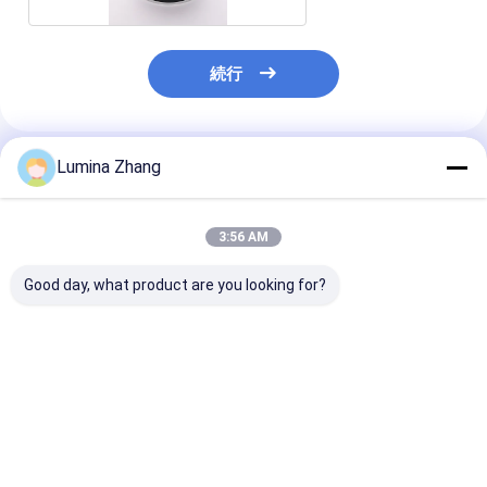
続行
Lumina Zhang
推薦されたプロダクト
3:56 AM
Good day, what product are you looking for?
環境に優しい食品級 プ
環境に優しい食品用紙
カスタムプリン
ッシュアップメカニズ
複合缶 アルミホイルや
級 環境に優し
ム 寿司の包装と保管の
PE内側とCMYK印刷 プ
チューブ CMY
ための紙複合缶
ッシュアップパッケー
プッシュアップ
ジの寿司用
き
ベストプライス
ベストプライス
ベストプラ