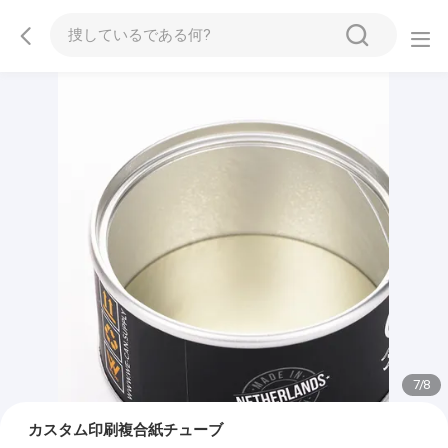
7
/
8
カスタム印刷複合紙チューブ