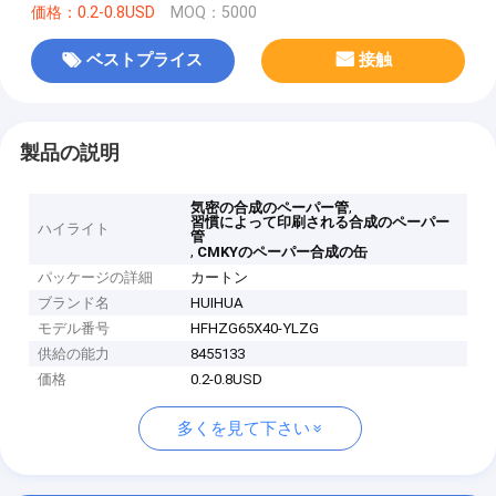
価格：0.2-0.8USD
MOQ：5000
ベストプライス
接触
製品の説明
,
気密の合成のペーパー管
習慣によって印刷される合成のペーパー
ハイライト
管
,
CMKYのペーパー合成の缶
パッケージの詳細
カートン
ブランド名
HUIHUA
モデル番号
HFHZG65X40-YLZG
供給の能力
8455133
価格
0.2-0.8USD
多くを見て下さい