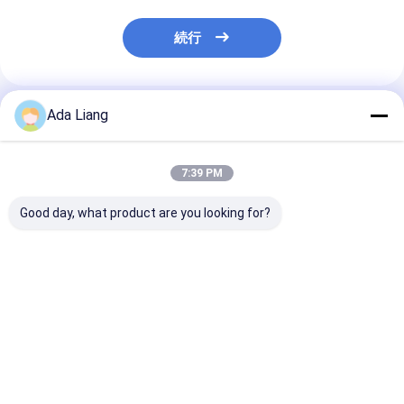
続行
Ada Liang
推薦されたプロダクト
7:39 PM
Good day, what product are you looking for?
食品グレードのプッシ
オーダーメイド プリン
アイスクリーム
ュアップ紙管包装用
ト 空き 生物分解 卸売
ースクイーズチ
の、カスタムロゴ入り
環境に優しい リサイク
アイスクリーム
生分解性・リサイクル
ル 丸 クラフト 紙箱 豪
品紙管 錫蓋付
可能な寿司プッシュチ
華 紙筒 紙管 梱包
クリーム紙管
ベストプライス
ベストプライス
ベストプラ
ューブ