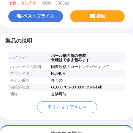
価格：交渉可能
MOQ：5000個
ベストプライス
接触
製品の説明
,
ボール紙の筒の包装
ハイライト
食糧はできま包みます
パッケージの詳細
国際規格のカートンのパッキング
ブランド名
HUIHUA
モデル番号
多くの
供給の能力
60,000PCS-80,000PCS/week
価格
交渉可能
多くを見て下さい